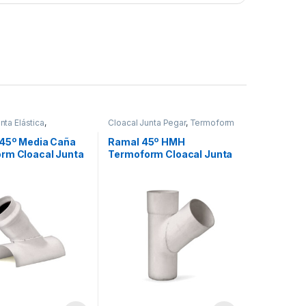
nta Elástica
,
Cloacal Junta Pegar
,
Termoform
m
 45º Media Caña
Ramal 45º HMH
rm Cloacal Junta
Termoform Cloacal Junta
Pegar