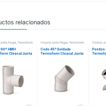
uctos relacionados
 Junta Pegar
,
Termoform
Cloacal Junta Pegar
,
Termoform
Cloacal Ju
Termofor
 90º HMH
Codo 45º Soldado
Postizo
form Cloacal Junta
Termoform Cloacal Junta
Termofo
Pegar
Elástica