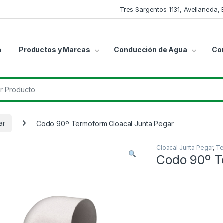
Tres Sargentos 1131, Avellaneda,
a
Productos y Marcas
Conducción de Agua
Co
r:
ar
Codo 90º Termoform Cloacal Junta Pegar
Cloacal Junta Pegar
,
Te
Codo 90º T