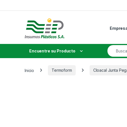
Skip to navigation
Skip to content
Empres
Search fo
Encuentre su Producto
Inicio
Termoform
Cloacal Junta Peg