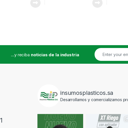
...y reciba
noticias de la industria
insumosplasticos.sa
Desarrollamos y comercializamos pro
1