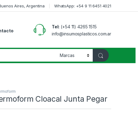
 Buenos Aires, Argentina
WhatsApp: +54 9 11 6451 4021
Tel:
(+54 11) 4265 1515
ntacto
info@insumosplasticos.com.ar
rmoform
ermoform Cloacal Junta Pegar