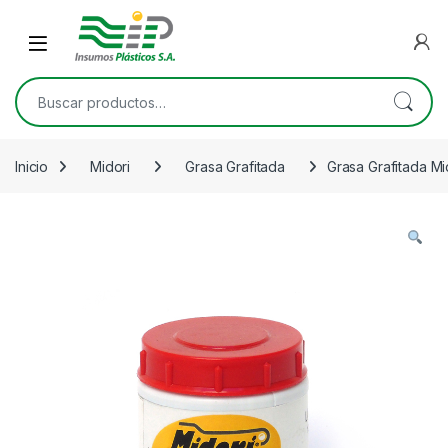
Skip to navigation
Skip to content
Open
Buscar por:
Inicio
Midori
Grasa Grafitada
Grasa Grafitada Mi