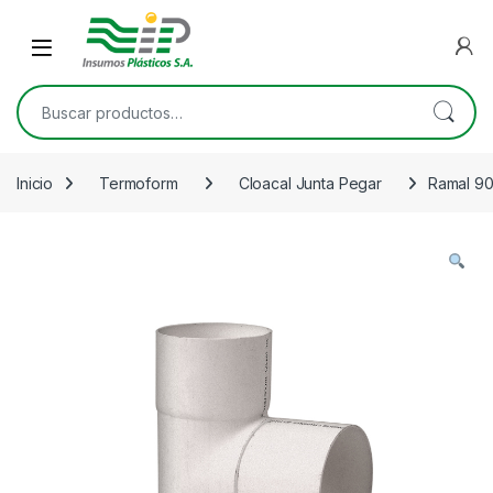
Skip to navigation
Skip to content
Open
Buscar por:
Inicio
Termoform
Cloacal Junta Pegar
Ramal 90