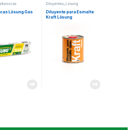
ellaroscas
Diluyentes
,
Lösung
scas Lösung Gas
Diluyente para Esmalte
Kraft Lösung