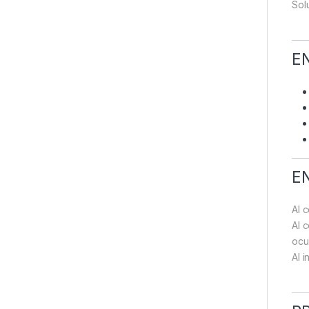
Sol
E
E
Al 
Al 
ocul
Al 