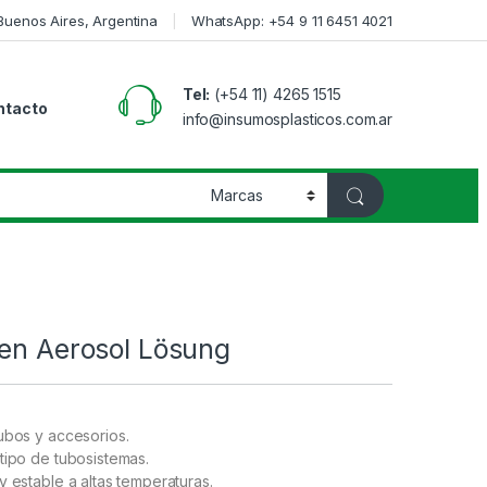
 Buenos Aires, Argentina
WhatsApp: +54 9 11 6451 4021
Tel:
(+54 11) 4265 1515
ntacto
info@insumosplasticos.com.ar
 en Aerosol Lösung
ubos y accesorios.
tipo de tubosistemas.
y estable a altas temperaturas.