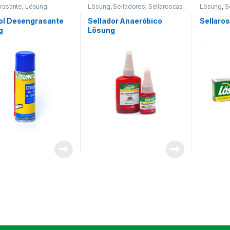
rasante
,
Lösung
Lösung
,
Selladores
,
Sellaroscas
Lösung
,
S
ol Desengrasante
Sellador Anaeróbico
Sellaro
g
Lösung