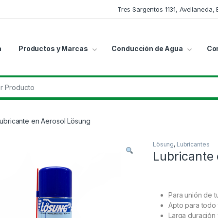
Tres Sargentos 1131, Avellaneda,
a
Productos y Marcas
Conducción de Agua
Co
r:
ubricante en Aerosol Lösung
Lösung
,
Lubricantes
Lubricante
Para unión de t
Apto para todo 
Larga duración 