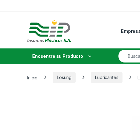
Skip to navigation
Skip to content
Empres
Search fo
Encuentre su Producto
Inicio
Lösung
Lubricantes
L