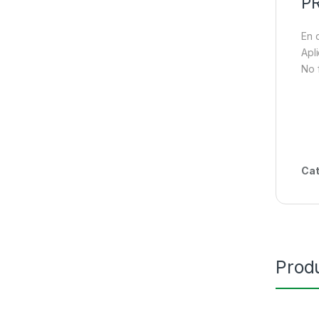
P
En 
Apl
No 
Cat
Prod