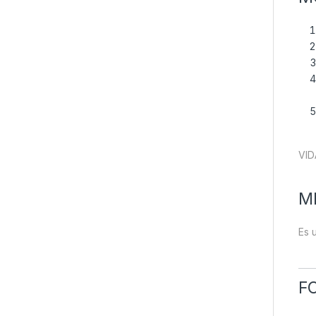
VID
M
Es 
F