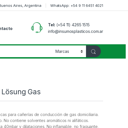
 Buenos Aires, Argentina
WhatsApp: +54 9 11 6451 4021
Tel:
(+54 11) 4265 1515
ntacto
info@insumosplasticos.com.ar
s Lösung Gas
scas para cañerías de conducción de gas domiciliaria.
. No contiene solventes aromáticos ni alifáticos.
a 40mbar y dilataciones. No inflamable, no fraguante,