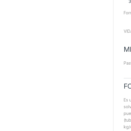
For
VID
M
Pas
F
Es 
sol
pue
(tu
kg/