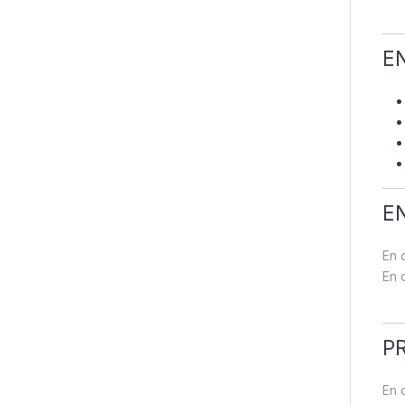
E
E
En 
En 
P
En 