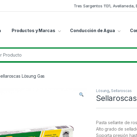
Tres Sargentos 1131, Avellaneda,
a
Productos y Marcas
Conducción de Agua
Co
r:
ellaroscas Lösung Gas
Lösung
,
Sellaroscas
Sellarosca
Pasta sellante de ro
Alto grado de sellado
Soporta presión hast