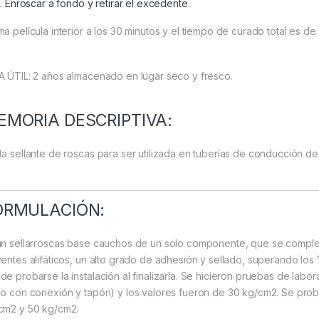
Enroscar a fondo y retirar el excedente.
ma película interior a los 30 minutos y el tiempo de curado total es de 
A ÚTIL: 2 años almacenado en lugar seco y fresco.
EMORIA DESCRIPTIVA:
ta sellante de roscas para ser utilizada en tuberías de conducción de g
ORMULACIÓN:
un sellarroscas base cauchos de un solo componente, que se compl
ventes alifáticos, un alto grado de adhesión y sellado, superando los 
de probarse la instalación al finalizarla. Se hicieron pruebas de labor
bo con conexión y tapón) y los valores fueron de 30 kg/cm2. Se pro
cm2 y 50 kg/cm2.