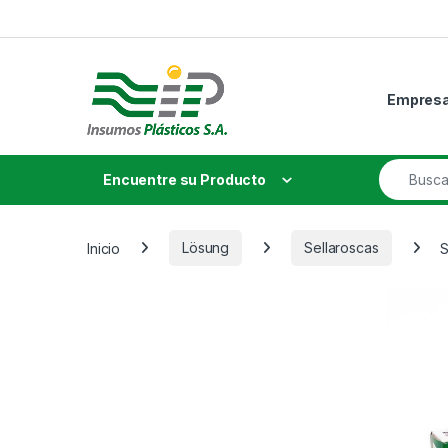
Skip to navigation
Skip to content
Empres
Search fo
Encuentre su Producto
Inicio
Lösung
Sellaroscas
S