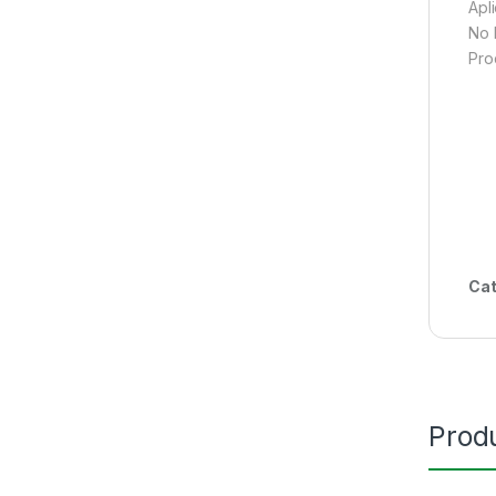
Apl
No 
Pro
Cat
Prod