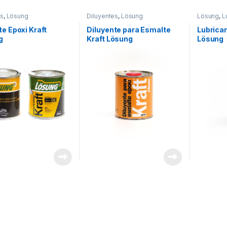
es
,
Lösung
Diluyentes
,
Lösung
Lösung
,
L
e Epoxi Kraft
Diluyente para Esmalte
Lubrica
g
Kraft Lösung
Lösung