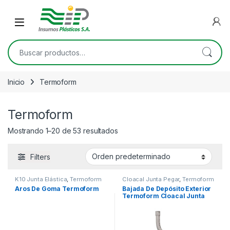
Skip to navigation
Skip to content
Open
Buscar por:
Inicio
Termoform
Termoform
Mostrando 1–20 de 53 resultados
Filters
K10 Junta Elástica
,
Termoform
Cloacal Junta Pegar
,
Termoform
Aros De Goma Termoform
Bajada De Depósito Exterior
Termoform Cloacal Junta
Pegar