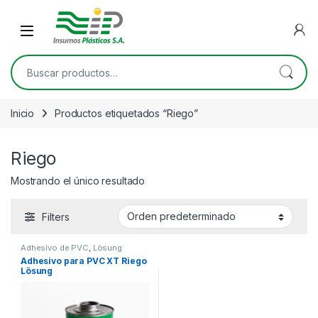
Skip to navigation
Skip to content
Open
Buscar por:
Inicio
Productos etiquetados “Riego”
Riego
Mostrando el único resultado
Filters
Adhesivo de PVC
,
Lösung
Adhesivo para PVC XT Riego
Lösung